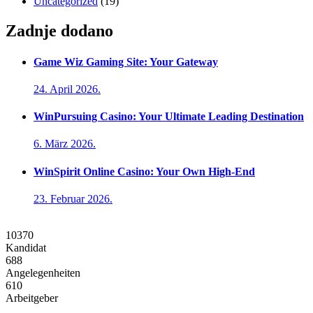
Uncategorized
(19)
Zadnje dodano
Game Wiz Gaming Site: Your Gateway
24. April 2026.
WinPursuing Casino: Your Ultimate Leading Destination
6. März 2026.
WinSpirit Online Casino: Your Own High-End
23. Februar 2026.
10370
Kandidat
688
Angelegenheiten
610
Arbeitgeber