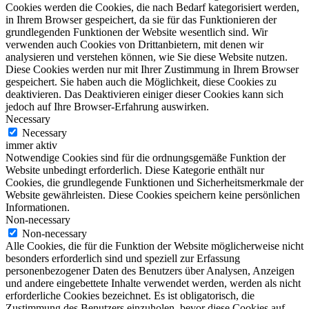
Cookies werden die Cookies, die nach Bedarf kategorisiert werden,
in Ihrem Browser gespeichert, da sie für das Funktionieren der
grundlegenden Funktionen der Website wesentlich sind. Wir
verwenden auch Cookies von Drittanbietern, mit denen wir
analysieren und verstehen können, wie Sie diese Website nutzen.
Diese Cookies werden nur mit Ihrer Zustimmung in Ihrem Browser
gespeichert. Sie haben auch die Möglichkeit, diese Cookies zu
deaktivieren. Das Deaktivieren einiger dieser Cookies kann sich
jedoch auf Ihre Browser-Erfahrung auswirken.
Necessary
Necessary
immer aktiv
Notwendige Cookies sind für die ordnungsgemäße Funktion der
Website unbedingt erforderlich. Diese Kategorie enthält nur
Cookies, die grundlegende Funktionen und Sicherheitsmerkmale der
Website gewährleisten. Diese Cookies speichern keine persönlichen
Informationen.
Non-necessary
Non-necessary
Alle Cookies, die für die Funktion der Website möglicherweise nicht
besonders erforderlich sind und speziell zur Erfassung
personenbezogener Daten des Benutzers über Analysen, Anzeigen
und andere eingebettete Inhalte verwendet werden, werden als nicht
erforderliche Cookies bezeichnet. Es ist obligatorisch, die
Zustimmung des Benutzers einzuholen, bevor diese Cookies auf