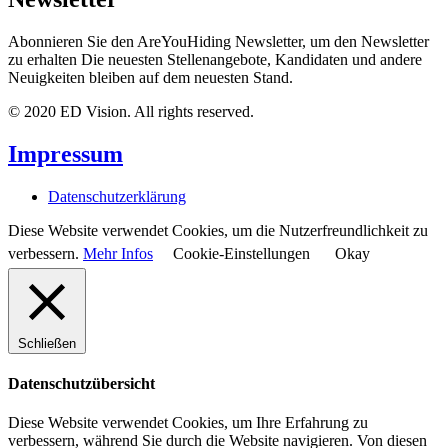
Abonnieren Sie den AreYouHiding Newsletter, um den Newsletter
zu erhalten Die neuesten Stellenangebote, Kandidaten und andere
Neuigkeiten bleiben auf dem neuesten Stand.
© 2020 ED Vision. All rights reserved.
Impressum
Datenschutzerklärung
Diese Website verwendet Cookies, um die Nutzerfreundlichkeit zu
verbessern.
Mehr Infos
Cookie-Einstellungen
Okay
Schließen
Datenschutzübersicht
Diese Website verwendet Cookies, um Ihre Erfahrung zu
verbessern, während Sie durch die Website navigieren. Von diesen