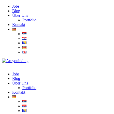
Jobs
Blog
Über Uns
Portfolio
Kontakt
Jobs
Blog
Über Uns
Portfolio
Kontakt