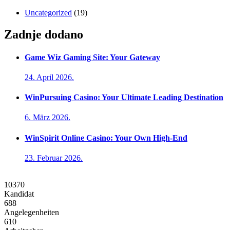
Uncategorized
(19)
Zadnje dodano
Game Wiz Gaming Site: Your Gateway
24. April 2026.
WinPursuing Casino: Your Ultimate Leading Destination
6. März 2026.
WinSpirit Online Casino: Your Own High-End
23. Februar 2026.
10370
Kandidat
688
Angelegenheiten
610