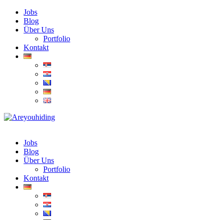
Jobs
Blog
Über Uns
Portfolio
Kontakt
Jobs
Blog
Über Uns
Portfolio
Kontakt