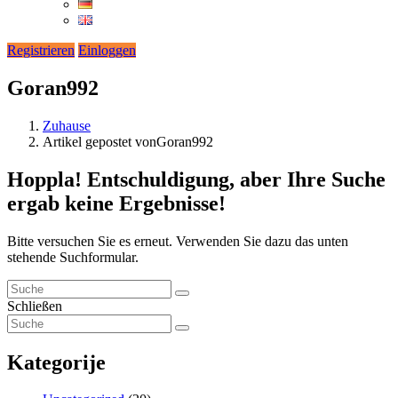
Registrieren
Einloggen
Goran992
Zuhause
Artikel gepostet vonGoran992
Hoppla!
Entschuldigung, aber Ihre Suche
ergab keine Ergebnisse!
Bitte versuchen Sie es erneut. Verwenden Sie dazu das unten
stehende Suchformular.
Schließen
Kategorije