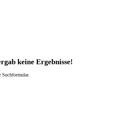
ergab keine Ergebnisse!
e Suchformular.