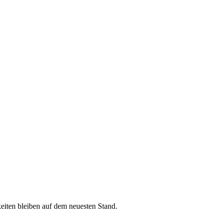
iten bleiben auf dem neuesten Stand.