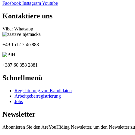
Facebook
Instagram
Youtube
Kontaktiere uns
Viber
Whatsapp
+49 1512 7567888
+387 60 358 2881
Schnellmenü
Registrierung von Kandidaten
Arbeitgeberregistrierung
Jobs
Newsletter
Abonnieren Sie den AreYouHiding Newsletter, um den Newsletter zu 