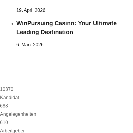
19. April 2026.
WinPursuing Casino: Your Ultimate
Leading Destination
6. März 2026.
10370
Kandidat
688
Angelegenheiten
610
Arbeitgeber