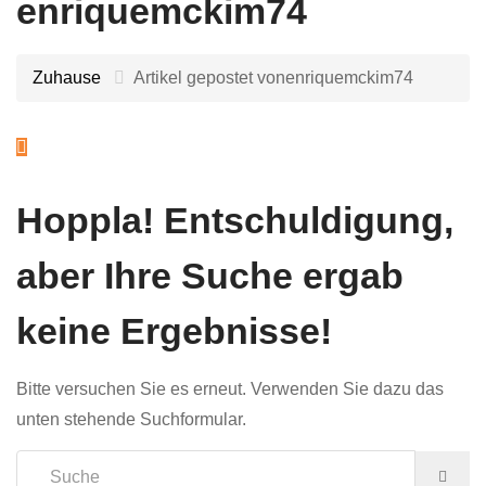
enriquemckim74
Zuhause
Artikel gepostet vonenriquemckim74
Hoppla!
Entschuldigung,
aber Ihre Suche ergab
keine Ergebnisse!
Bitte versuchen Sie es erneut. Verwenden Sie dazu das
unten stehende Suchformular.