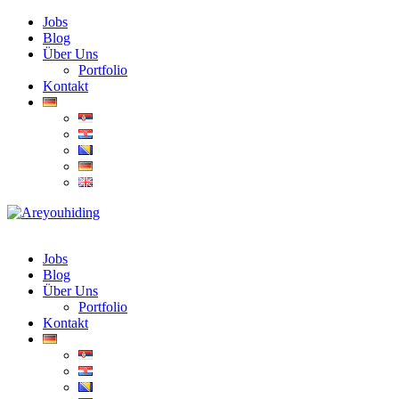
Jobs
Blog
Über Uns
Portfolio
Kontakt
Jobs
Blog
Über Uns
Portfolio
Kontakt