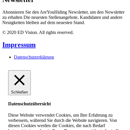
Abonnieren Sie den AreYouHiding Newsletter, um den Newsletter
zu erhalten Die neuesten Stellenangebote, Kandidaten und andere
Neuigkeiten bleiben auf dem neuesten Stand.
© 2020 ED Vision. All rights reserved.
Impressum
Datenschutzerklärung
Schließen
Datenschutzübersicht
Diese Website verwendet Cookies, um Ihre Erfahrung zu
verbessern, während Sie durch die Website navigieren. Von
diesen Cookies werden die Cookies, die nach Bedarf