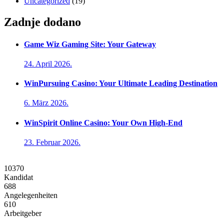
Uncategorized
(19)
Zadnje dodano
Game Wiz Gaming Site: Your Gateway
24. April 2026.
WinPursuing Casino: Your Ultimate Leading Destination
6. März 2026.
WinSpirit Online Casino: Your Own High-End
23. Februar 2026.
10370
Kandidat
688
Angelegenheiten
610
Arbeitgeber