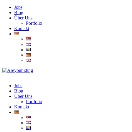
Jobs
Blog
Über Uns
Portfolio
Kontakt
Jobs
Blog
Über Uns
Portfolio
Kontakt