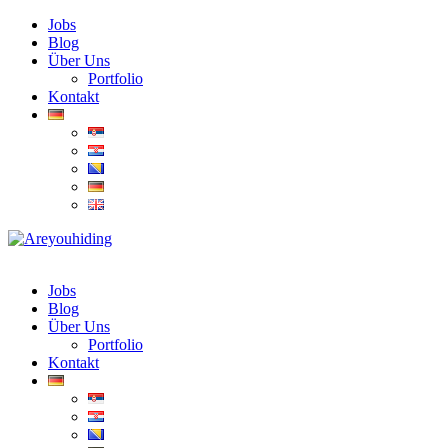
Jobs
Blog
Über Uns
Portfolio
Kontakt
Jobs
Blog
Über Uns
Portfolio
Kontakt