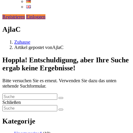
Registrieren
Einloggen
AjlaC
Zuhause
Artikel gepostet vonAjlaC
Hoppla!
Entschuldigung, aber Ihre Suche
ergab keine Ergebnisse!
Bitte versuchen Sie es erneut. Verwenden Sie dazu das unten
stehende Suchformular.
Schließen
Kategorije