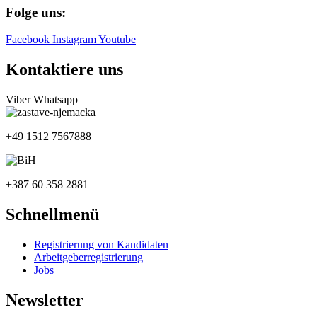
Folge uns:
Facebook
Instagram
Youtube
Kontaktiere uns
Viber
Whatsapp
+49 1512 7567888
+387 60 358 2881
Schnellmenü
Registrierung von Kandidaten
Arbeitgeberregistrierung
Jobs
Newsletter