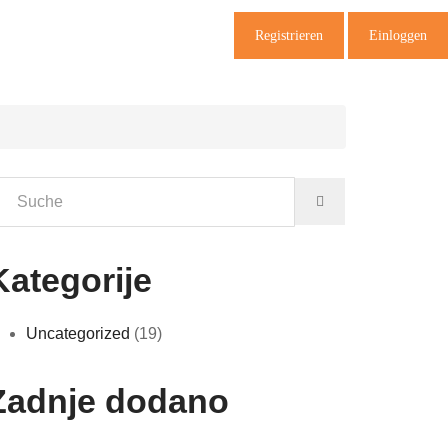
Registrieren
Einloggen
Kategorije
Uncategorized
(19)
Zadnje dodano