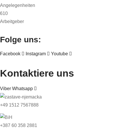
Angelegenheiten
610
Arbeitgeber
Folge uns:
Facebook
Instagram
Youtube
Kontaktiere uns
Viber
Whatsapp
+49 1512 7567888
+387 60 358 2881