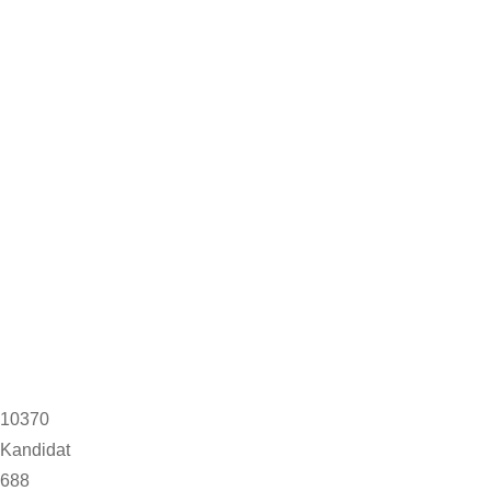
10370
Kandidat
688