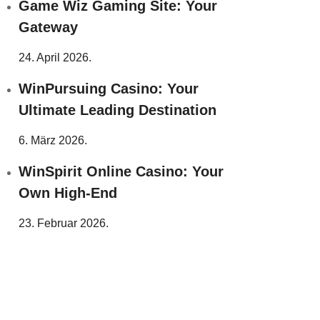
Game Wiz Gaming Site: Your
Gateway
24. April 2026.
WinPursuing Casino: Your
Ultimate Leading Destination
6. März 2026.
WinSpirit Online Casino: Your
Own High-End
23. Februar 2026.